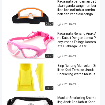
Kacamata pengaman cet
akan ganda yang member
ikan kontrol kabut tamba
han dan ventilasi dengan l
ensa tahan benturan
Kacamata Safety Goggles
00:09
2025-04-21
Kacamata Renang Anak A
nti Kabut Dengan Lensa P
enyumbat Telinga Kacam
ata Olahraga Besar
Anti Fog Kolam Goggles
00:27
2025-04-21
Sirip Renang Menyelam Si
likon Kaki Terbuka Untuk
Snorkeling Warna Khusus
Sirip Berenang Selam
2025-04-21
00:32
Masker Snorkeling Snorke
ling Anak Anti Kabut Kaca