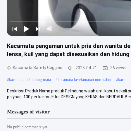
Kacamata pengaman untuk pria dan wanita den
lensa, kuil yang dapat disesuaikan dan hidung
Kacamata Safety Goggles
2025-04-21
36 views
#
kacamata pelindung mata
#
kacamata keselamatan non kabut
#
kacamat
Deskripsi Produk Nama produk Pelindung wajah anti kabut sekali
polybag, 100 per karton Fitur DESIGN yang KEKAS dan BERDAUL Berka
Messages of visitor
No public comments yet