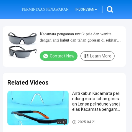
PERMINTAAN PENAWARAN
INDONESIAN
Kacamata pengaman untuk pria dan wanita
dengan anti kabut dan tahan goresan di sekitar
lensa, kuil yang dapat disesuaikan dan hidung
Contact Now
Learn More
Related Videos
Anti kabut Kacamata peli
ndung mata tahan gores
an Lensa pelindung yang j
elas Kacamata pengama
n dan pegangan anti slip K
acamata laboratorium
Kacamata Safety Goggles
00:24
2025-04-21