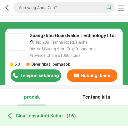
Guangzhou Guardvalue Technology Ltd.
No.288 Tianhe Road,Tianhe
District,Guangzhou City,Guangdong
Province,China 510600,Cina
5.0
Diverifikasi pemasok
Telepon sekarang
Hubungi kami
produk
Tentang kita
Cina Lensa Anti Kabut
(16)