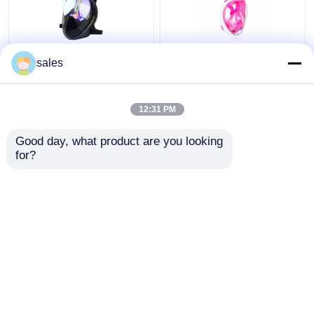
Kacamata Wajah Penuh
Anak Full Face Silicone
sales
Silikon 180 Derajat
PC Scuba Diving
Dengan Menggunakan
Snorkel Set Cair
Snorkel Menyelam
Freediving
12:31 PM
Harga terbaik
Harga terbaik
Good day, what product are you looking 
for?
Hubungi kami
Hubungi kami
Lihat Lebih
Rumah
Tentang kita
Hubungi kami
Desktop Site
Sitemap
Privacy Policy