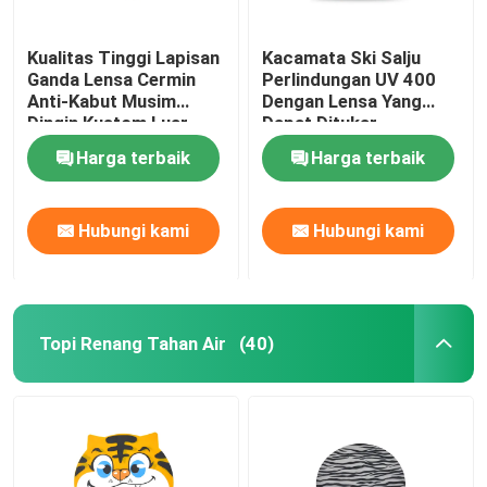
Kualitas Tinggi Lapisan
Kacamata Ski Salju
Ganda Lensa Cermin
Perlindungan UV 400
Anti-Kabut Musim
Dengan Lensa Yang
Dingin Kustom Luar
Dapat Ditukar
Ruangan Salju Olahraga
Harga terbaik
Harga terbaik
Snowboard Olahraga
Kacamata Kacamata
Ski
Hubungi kami
Hubungi kami
Topi Renang Tahan Air
(40)