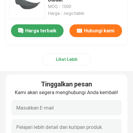
MOQ：1000
Harga：negotiable
Kacamata Ski salju
Harga terbaik
Hubungi kami
Topi Renang Tahan Air
Masker Snorkeling Selam
Lihat Lebih
Kacamata Taktis Militer
Tinggalkan pesan
Kacamata Balap Motocross
Kami akan segera menghubungi Anda kembali!
Kacamata Olahraga Terpolarisasi
Kacamata Keselamatan Industri