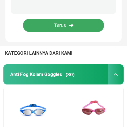
Kacamata Optik Resep
Sirip Berenang Selam
Kacamata Joki Kuda
KATEGORI LAINNYA DARI KAMI
Kacamata Skydiving
Anti Fog Kolam Goggles
(80)
Lensa Anti Kabut
Kacamata Selam Anti Kabut
Aksesori Berenang