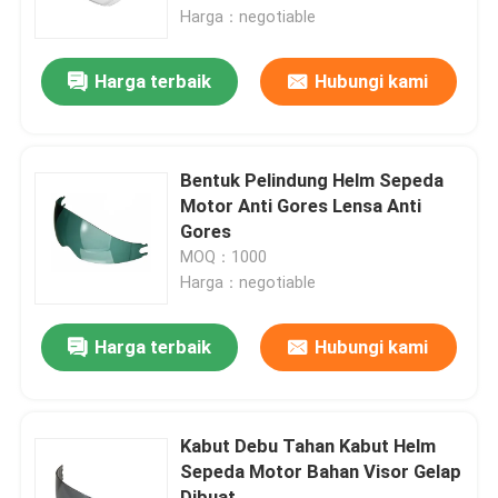
Harga：negotiable
Tur Pabrik
Harga terbaik
Hubungi kami
Hubungi kami
Bentuk Pelindung Helm Sepeda
Berita
Motor Anti Gores Lensa Anti
Gores
MOQ：1000
kasus
Harga：negotiable
Permintaan Penawaran
Harga terbaik
Hubungi kami
Anti Fog Kolam Goggles
Kabut Debu Tahan Kabut Helm
Sepeda Motor Bahan Visor Gelap
Kacamata Safety Goggles
Dibuat