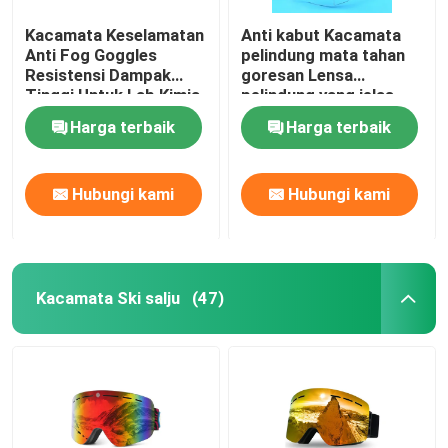
Kacamata Keselamatan
Anti kabut Kacamata
Anti Fog Goggles
pelindung mata tahan
Resistensi Dampak
goresan Lensa
Tinggi Untuk Lab Kimia
pelindung yang jelas
Kacamata pengaman
Harga terbaik
Harga terbaik
dan pegangan anti slip
Kacamata laboratorium
Hubungi kami
Hubungi kami
Kacamata Ski salju
(47)