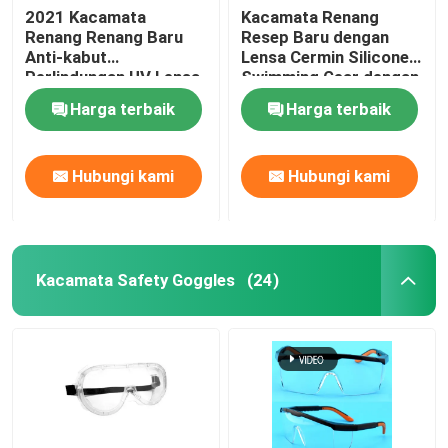
2021 Kacamata
Kacamata Renang
Renang Renang Baru
Resep Baru dengan
Snorkeling Selam Scuba
Anti-kabut
Lensa Cermin Silicone
Perlindungan UV Lensa
Swimming Gear dengan
yang Dapat Disesuaikan
Adjustable Fit Anti-Fog
Harga terbaik
Harga terbaik
untuk Pria Wanita
dan UV Protection
Hubungi kami
Hubungi kami
Kacamata Safety Goggles
(24)