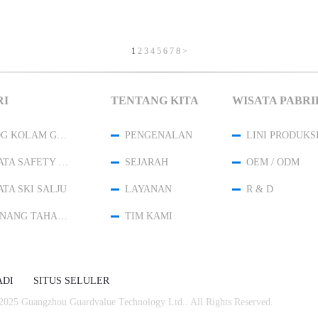
1
2
3
4
5
6
7
8
>
RI
TENTANG KITA
WISATA PABRI
ANTI FOG KOLAM GOGGLES
PENGENALAN
LINI PRODUKS
KACAMATA SAFETY GOGGLES
SEJARAH
OEM / ODM
TA SKI SALJU
LAYANAN
R & D
TOPI RENANG TAHAN AIR
TIM KAMI
ADI
SITUS SELULER
2025 Guangzhou Guardvalue Technology Ltd.. All Rights Reserved.