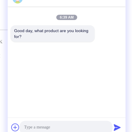
6:39 AM
Good day, what product are you looking 
for?
K
HUBUNGI KAMI
Guangzhou Guardvalue Technology
I
Ltd.
No.288 Tianhe Road, Distrik Tianhe,
Kota Guangzhou, Provinsi Guangdong,
Cina 510600
Sales@guardvalue.com