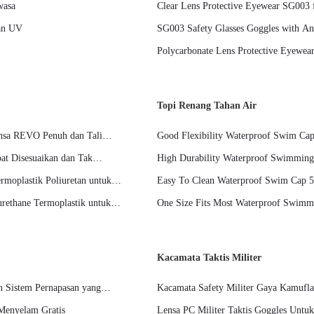
wasa
Clear Lens Protective Eyewear SG003 f
gan UV
SG003 Safety Glasses Goggles with An
Polycarbonate Lens Protective Eyewear 
Topi Renang Tahan Air
ensa REVO Penuh dan Tali
Good Flexibility Waterproof Swim Cap
Children Comfortable Swimming Expe
at Disesuaikan dan Tak
High Durability Waterproof Swimming
Long Lasting Comfortable Fit for Sw
moplastik Poliuretan untuk
Easy To Clean Waterproof Swim Cap 
Material Suitable For Pool And Open 
rethane Termoplastik untuk
One Size Fits Most Waterproof Swimm
Securely and Prevent Water Entry
Kacamata Taktis Militer
n Sistem Pernapasan yang
Kacamata Safety Militer Gaya Kamufl
Menyelam Gratis
Lensa PC Militer Taktis Goggles Untuk 