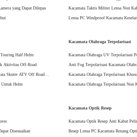
Kamera yang Dapat Dilepas
Kacamata Taktis Militer Lensa Non K
abut
Lensa PC Windproof Kacamata Keselam
Kacamata Olahraga Terpolarisasi
r Touring Half Helm
Kacamata Olahraga UV Terpolarisasi 
k Aktivitas Off-Road
Anti Fog Terpolarisasi Kacamata Olah
mata Skuter ATV Off Road
Kacamata Olahraga Terpolarisasi Khusu
c Untuk Helm
Kacamata Olahraga Terpolarisasi Non 
Kacamata Optik Resep
ores
Kacamata Optik Resep Anti Kabut Pe
Dapat Disesuaikan
Resep Lensa PC Kacamata Renang Opt