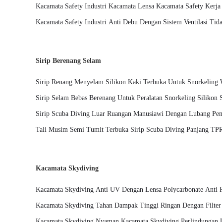
Kacamata Safety Industri Kacamata Lensa Kacamata Safety Kerja 
Kacamata Safety Industri Anti Debu Dengan Sistem Ventilasi Ti
Sirip Berenang Selam
Sirip Renang Menyelam Silikon Kaki Terbuka Untuk Snorkeling
Sirip Selam Bebas Berenang Untuk Peralatan Snorkeling Silikon 
Sirip Scuba Diving Luar Ruangan Manusiawi Dengan Lubang P
Tali Musim Semi Tumit Terbuka Sirip Scuba Diving Panjang TP
Disesuaikan Sirip Snorkel
Kacamata Skydiving
Kacamata Skydiving Anti UV Dengan Lensa Polycarbonate Anti 
Kacamata Skydiving Tahan Dampak Tinggi Ringan Dengan Filte
Kacamata Skydiving Nyaman Kacamata Skydiving Perlindungan