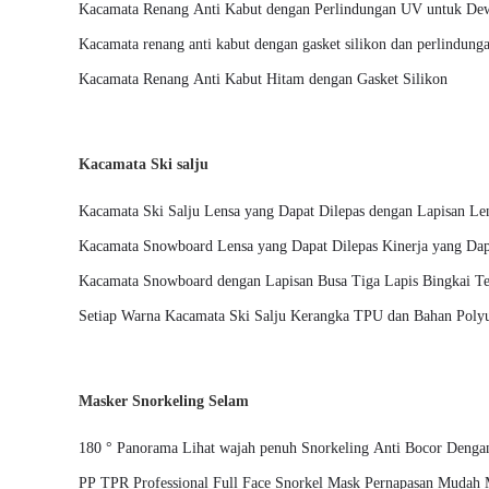
Kacamata Renang Anti Kabut dengan Perlindungan UV untuk De
Kacamata renang anti kabut dengan gasket silikon dan perlindun
Kacamata Renang Anti Kabut Hitam dengan Gasket Silikon
Kacamata Ski salju
Kacamata Ski Salju Lensa yang Dapat Dilepas dengan Lapisan L
yang Dapat Dilepas
Kacamata Snowboard Lensa yang Dapat Dilepas Kinerja yang Dap
Tertandingi
Kacamata Snowboard dengan Lapisan Busa Tiga Lapis Bingkai Ter
Perlindungan Tahan Lama
Setiap Warna Kacamata Ski Salju Kerangka TPU dan Bahan Polyu
Kegiatan Luar Ruang
Masker Snorkeling Selam
180 ° Panorama Lihat wajah penuh Snorkeling Anti Bocor Denga
Ditingkatkan
PP TPR Professional Full Face Snorkel Mask Pernapasan Mudah 