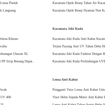
Lensa Plastik
Kacamata Optik Resep Tahan Air Kaca
dak Langsung
Kacamata Optik Resep Nyaman Non Kab
Kacamata Joki Kuda
 Warna Khusus
Kacamata Joki Kuda Anti Kabut Kaca
Scuba
Terjun Payung Anti UV Tahan Debu Hor
embuangan Ukuran XL
Kacamata Joki Kuda Fashion Dengan B
R PP Sirip Renang Dapat
Kacamata Joki Kuda Perlindungan UVB
Lensa Anti Kabut
Pecah
Pengganti Visor Lensa Anti Kabut Un
r UV 400
Visor Helm Sepeda Motor Anti Kabut P
 UV
Lensa Anti Kabut Tahan Angin Helm S