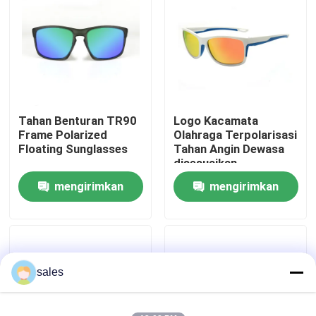
Tur Pabrik
Hubungi kami
Tahan Benturan TR90
Logo Kacamata
Berita
Frame Polarized
Olahraga Terpolarisasi
Floating Sunglasses
Tahan Angin Dewasa
disesuaikan
kasus
mengirimkan
mengirimkan
permintaan
permintaan
Permintaan Penawaran
Anti Fog Kolam Goggles
sales
Kacamata Safety Goggles