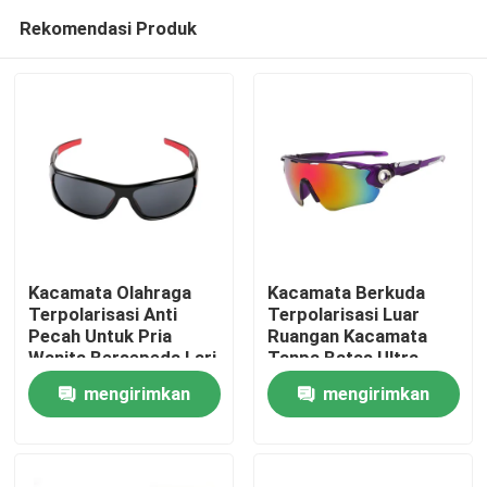
Rekomendasi Produk
Kacamata Olahraga
Kacamata Berkuda
Terpolarisasi Anti
Terpolarisasi Luar
Pecah Untuk Pria
Ruangan Kacamata
Rumah
Wanita Bersepeda Lari
Tanpa Batas Ultra
Memancing
Ringan
mengirimkan
mengirimkan
Produk
permintaan
permintaan
Tentang kami