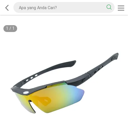
1
/
1