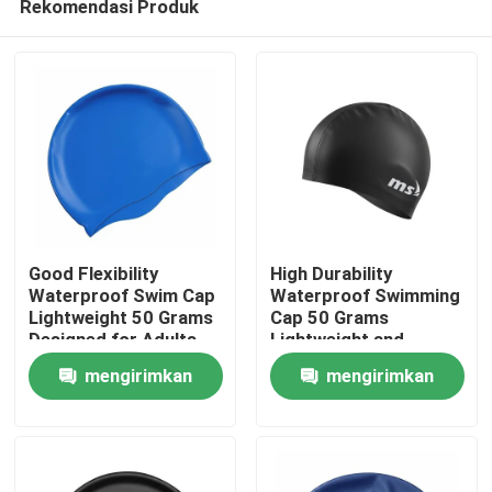
Rekomendasi Produk
Good Flexibility
High Durability
Waterproof Swim Cap
Waterproof Swimming
Lightweight 50 Grams
Cap 50 Grams
Designed for Adults
Lightweight and
Rumah
and Children
Durable Design
mengirimkan
mengirimkan
Comfortable
Ensures Long Lasting
Swimming Experience
Comfortable Fit for
Produk
permintaan
permintaan
Swimmers
Tentang kami