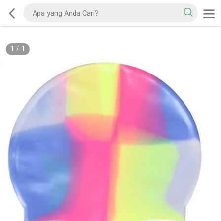
1
/
1