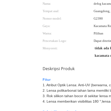
Nama:
defog kacam
Tempat asal:
Guangdong,
Nomor model:
G2390
Gaya:
Kacamata R
Warna:
Pilihan
Pencetakan Logo:
Dapat diteri
Menyoroti:
tidak ada
kacamata 
Deskripsi Produk
Fitur
1. Atribut Optik Lensa: Anti-UV (berwarna, c
2. Lensa polikarbonat tahan lama memiliki l
3. Rok silikon tahan bocor di sekitar lens
4. Lensa memberikan visibilitas 180 °;len