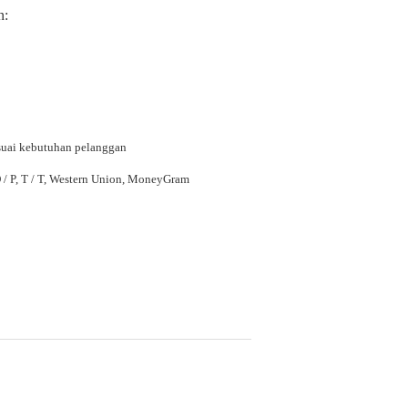
n:
suai kebutuhan pelanggan
 D / P, T / T, Western Union, MoneyGram