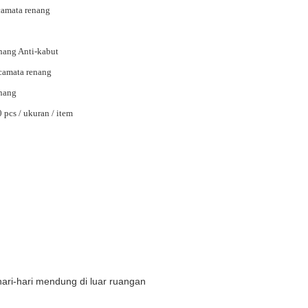
amata renang
ang Anti-kabut
camata renang
nang
 pcs / ukuran / item
hari-hari mendung di luar ruangan