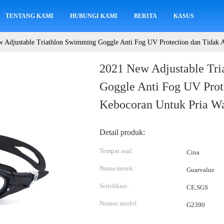
TENTANG KAMI
HUBUNGI KAMI
BERITA
KASUS
 Adjustable Triathlon Swimming Goggle Anti Fog UV Protection dan Tidak 
2021 New Adjustable Tr
Goggle Anti Fog UV Prot
Kebocoran Untuk Pria Wa
Detail produk:
Tempat asal:
Cina
Nama merek:
Guarvalue
Sertifikasi:
CE,SGS
Nomor model:
G2390