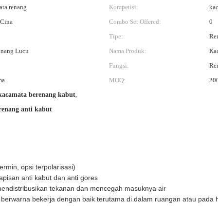
ata renang
Kompetisi:
kac
 Cina
Combo Set Offered:
0
Tipe:
Ren
enang Lucu
Nama Produk:
Ka
Fungsi:
Re
ma
MOQ:
200
 kacamata berenang kabut
,
renang anti kabut
ermin, opsi terpolarisasi)
apisan anti kabut dan anti gores
a mendistribusikan tekanan dan mencegah masuknya air
sa berwarna bekerja dengan baik terutama di dalam ruangan atau pada 