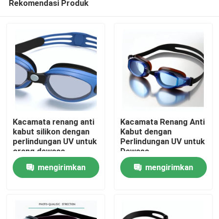
Rekomendasi Produk
Kacamata renang anti
Kacamata Renang Anti
kabut silikon dengan
Kabut dengan
perlindungan UV untuk
Perlindungan UV untuk
orang dewasa
Dewasa
Rumah
mengirimkan
mengirimkan
Produk
permintaan
permintaan
Tentang kami