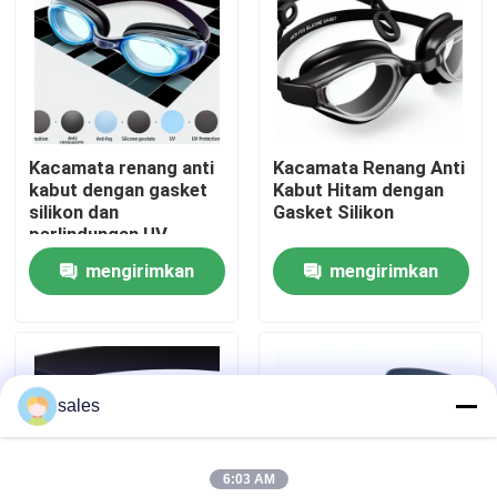
Tur Pabrik
Hubungi kami
Kacamata renang anti
Kacamata Renang Anti
kabut dengan gasket
Kabut Hitam dengan
Berita
silikon dan
Gasket Silikon
perlindungan UV
mengirimkan
mengirimkan
kasus
permintaan
permintaan
Permintaan Penawaran
sales
Anti Fog Kolam Goggles
6:03 AM
Kacamata Safety Goggles