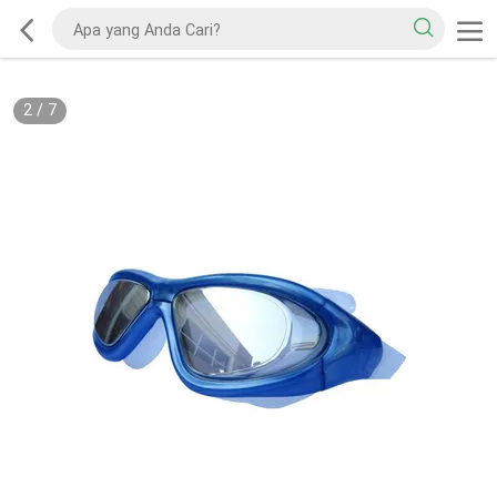
2
/
7