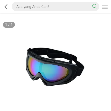
1
/
1