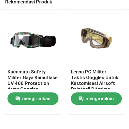
Rekomendasi Produk
Kacamata Safety
Lensa PC Militer
Militer Gaya Kamuflase
Taktis Goggles Untuk
UV 400 Protection
Kustomisasi Airsoft
Army Goggles
Paintball Diterima
Rumah
mengirimkan
mengirimkan
Produk
permintaan
permintaan
Tentang kami