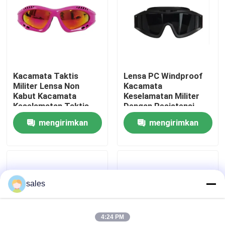
Tur Pabrik
Hubungi kami
Kacamata Taktis
Lensa PC Windproof
Militer Lensa Non
Kacamata
Berita
Kabut Kacamata
Keselamatan Militer
Keselamatan Taktis
Dengan Resistensi
Yang Nyaman
Dampak Tinggi
mengirimkan
mengirimkan
kasus
permintaan
permintaan
Permintaan Penawaran
sales
Anti Fog Kolam Goggles
4:24 PM
Kacamata Safety Goggles