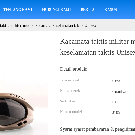
TENTANG KAMI
HUBUNGI KAMI
BERITA
KASUS
aktis militer modis, kacamata keselamatan taktis Unisex
Kacamata taktis militer 
keselamatan taktis Unise
Detail produk:
Tempat asal:
Cina
Nama merek:
Guardvalue
Sertifikasi:
CE
Nomor model:
J105
Syarat-syarat pembayaran & pengirima