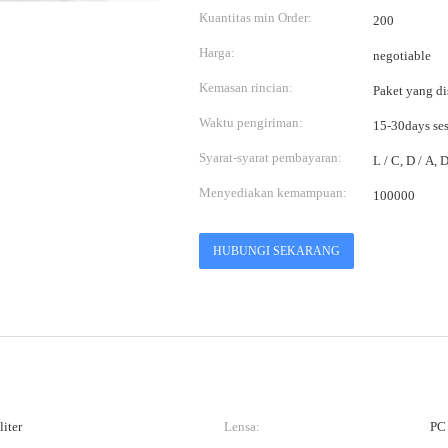
Kuantitas min Order:
200
Harga:
negotiable
Kemasan rincian:
Paket yang di
Waktu pengiriman:
15-30days se
Syarat-syarat pembayaran:
L / C, D / A,
Menyediakan kemampuan:
100000
HUBUNGI SEKARANG
iter
Lensa:
PC