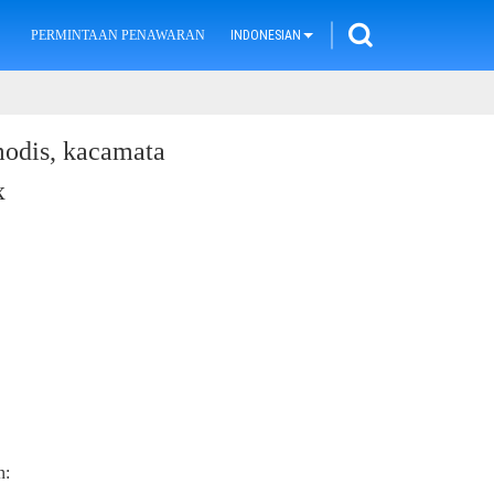
PERMINTAAN PENAWARAN
INDONESIAN
modis, kacamata
x
n: