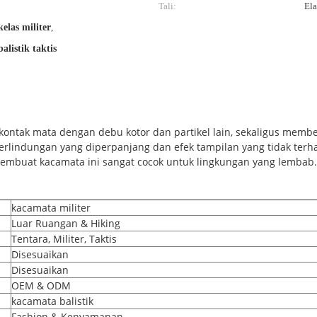
Tali:
Ela
elas militer
,
alistik taktis
ontak mata dengan debu kotor dan partikel lain, sekaligus memb
rlindungan yang diperpanjang dan efek tampilan yang tidak terh
 membuat kacamata ini sangat cocok untuk lingkungan yang lembab.
kacamata militer
Luar Ruangan & Hiking
Tentara, Militer, Taktis
Disesuaikan
Disesuaikan
OEM & ODM
kacamata balistik
Fashion & Kenyamanan