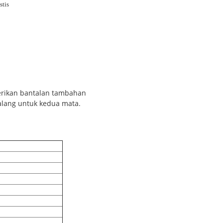
stis
erikan bantalan tambahan
alang untuk kedua mata.