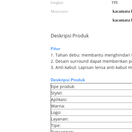
bingkai:
TPE
Menyoroti:
kacamata k
kacamata b
Deskripsi Produk
Fitur
1. Tahan debu: membantu menghindari k
2. Desain surround dapat memberikan pe
3. Anti-kabut: Lapisan lensa anti-kabut
Deskripsi Produk
tipe produk:
Stylel:
Aplikasi:
Warna:
Logo:
Layanan:
Tipe:
Rancangan: