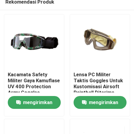
Rekomendasi Produk
Kacamata Safety
Lensa PC Militer
Militer Gaya Kamuflase
Taktis Goggles Untuk
UV 400 Protection
Kustomisasi Airsoft
Army Goggles
Paintball Diterima
Rumah
mengirimkan
mengirimkan
Produk
permintaan
permintaan
Tentang kami