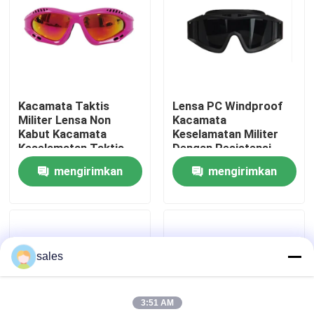
Tur Pabrik
Hubungi kami
Kacamata Taktis
Lensa PC Windproof
Militer Lensa Non
Kacamata
Berita
Kabut Kacamata
Keselamatan Militer
Keselamatan Taktis
Dengan Resistensi
Yang Nyaman
Dampak Tinggi
mengirimkan
mengirimkan
kasus
permintaan
permintaan
Permintaan Penawaran
sales
Anti Fog Kolam Goggles
3:51 AM
Kacamata Safety Goggles