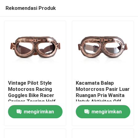
Rekomendasi Produk
Vintage Pilot Style
Kacamata Balap
Motocross Racing
Motorcross Pasir Luar
Goggles Bike Racer
Ruangan Pria Wanita
Rumah
Cruiser Touring Half
Untuk Aktivitas Off-
Helm
Road
mengirimkan
mengirimkan
Produk
permintaan
permintaan
Tentang kami