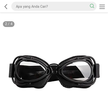
2
/
4