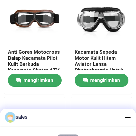
Tur Pabrik
Hubungi kami
Anti Gores Motocross
Kacamata Sepeda
Berita
Balap Kacamata Pilot
Motor Kulit Hitam
Kulit Berkuda
Aviator Lensa
Kacamata Skuter ATV
Photochromic Untuk
kasus
Off Road Debu Bukti
Helm
mengirimkan
mengirimkan
Kacamata
permintaan
permintaan
Permintaan Penawaran
Anti Fog Kolam Goggles
sales
Kacamata Safety Goggles