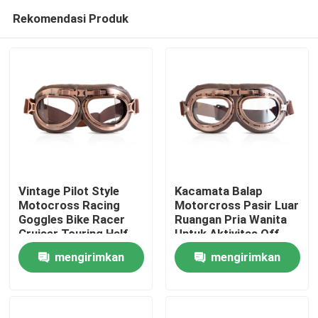
Rekomendasi Produk
Vintage Pilot Style
Kacamata Balap
Motocross Racing
Motorcross Pasir Luar
Goggles Bike Racer
Ruangan Pria Wanita
Rumah
Cruiser Touring Half
Untuk Aktivitas Off-
Helm
Road
mengirimkan
mengirimkan
Produk
permintaan
permintaan
Tentang kami