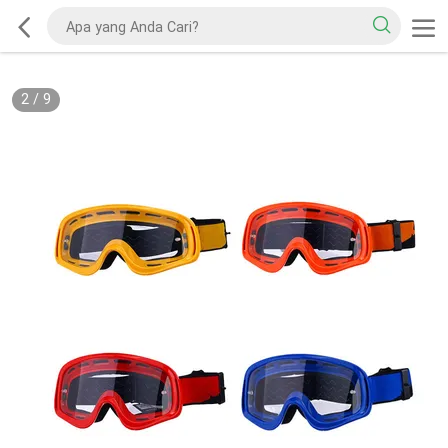
2
/
9