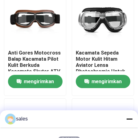
Tur Pabrik
Hubungi kami
Anti Gores Motocross
Kacamata Sepeda
Berita
Balap Kacamata Pilot
Motor Kulit Hitam
Kulit Berkuda
Aviator Lensa
Kacamata Skuter ATV
Photochromic Untuk
kasus
Off Road Debu Bukti
Helm
mengirimkan
mengirimkan
Kacamata
permintaan
permintaan
Permintaan Penawaran
Anti Fog Kolam Goggles
sales
Kacamata Safety Goggles