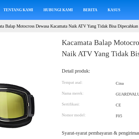
TENTANG KAMI
HUBUNGI KAMI
BERITA
KASUS
ta Balap Motocross Dewasa Kacamata Naik ATV Yang Tidak Bisa Dipecahkan
Kacamata Balap Motocr
Naik ATV Yang Tidak Bi
Detail produk:
Tempat asal:
Cina
Nama merek:
GUARDVAL
Sertifikasi:
CE
Nomor model:
F05
Syarat-syarat pembayaran & pengirima