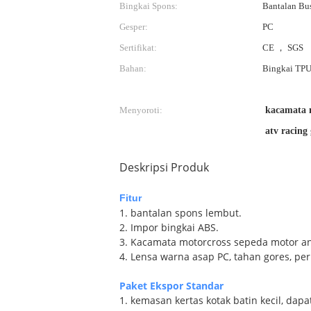
Bingkai Spons:
Bantalan Bu
Gesper:
PC
Sertifikat:
CE ， SGS
Bahan:
Bingkai TPU
Menyoroti:
kacamata 
atv racing 
Deskripsi Produk
Fitur
1. bantalan spons lembut.
2. Impor bingkai ABS.
3. Kacamata motorcross sepeda motor an
4. Lensa warna asap PC, tahan gores, pe
Paket Ekspor Standar
1. kemasan kertas kotak batin kecil, dap