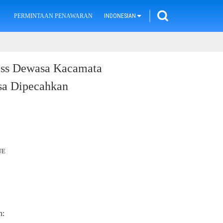
PERMINTAAN PENAWARAN
INDONESIAN
oss Dewasa Kacamata
sa Dipecahkan
UE
n: