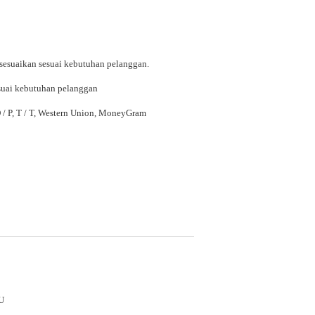
sesuaikan sesuai kebutuhan pelanggan.
suai kebutuhan pelanggan
 D / P, T / T, Western Union, MoneyGram
U