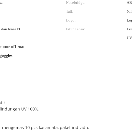
sa
Nosebridge:
AB
Tali:
Nil
Logo:
Log
 dan lensa PC
Fitur Lensa:
Len
UV
motor off road
,
goggles
tik.
rlindungan UV 100%.
at mengemas 10 pcs kacamata, paket individu.