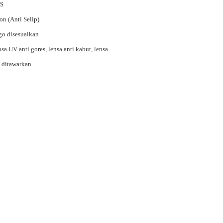
S
on (Anti Selip)
o disesuaikan
sa UV anti gores, lensa anti kabut, lensa
 ditawarkan