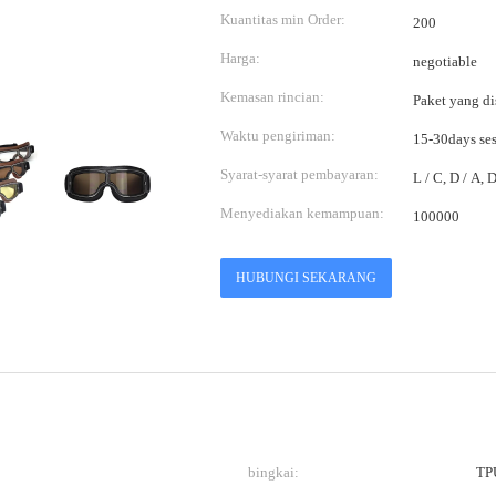
Kuantitas min Order:
200
Harga:
negotiable
Kemasan rincian:
Paket yang di
Waktu pengiriman:
15-30days se
Syarat-syarat pembayaran:
L / C, D / A,
Menyediakan kemampuan:
100000
HUBUNGI SEKARANG
bingkai:
TP