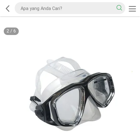
2
/
6