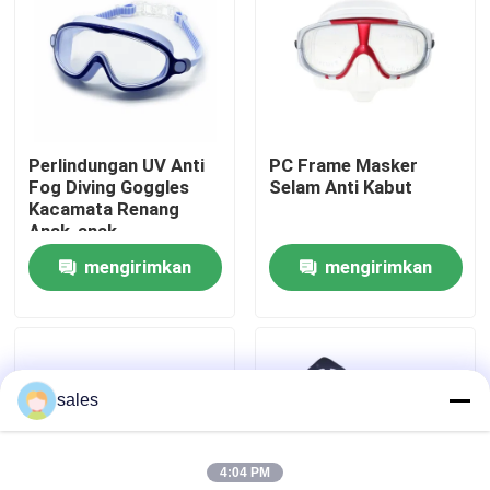
Tur Pabrik
Hubungi kami
Perlindungan UV Anti
PC Frame Masker
Fog Diving Goggles
Selam Anti Kabut
Berita
Kacamata Renang
Anak-anak
mengirimkan
mengirimkan
kasus
permintaan
permintaan
Permintaan Penawaran
sales
Anti Fog Kolam Goggles
4:04 PM
Kacamata Safety Goggles