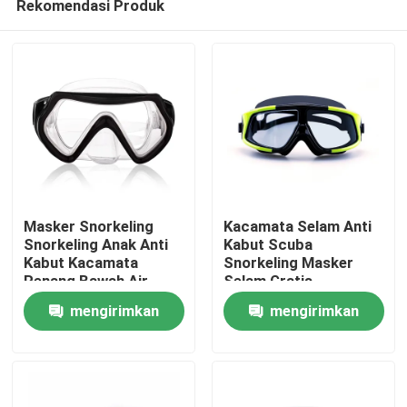
Rekomendasi Produk
Masker Snorkeling
Kacamata Selam Anti
Snorkeling Anak Anti
Kabut Scuba
Kabut Kacamata
Snorkeling Masker
Renang Bawah Air
Selam Gratis
Rumah
mengirimkan
mengirimkan
Produk
permintaan
permintaan
Tentang kami