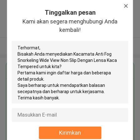
District,Guangzhou
City,Guangdong Province,China
Tinggalkan pesan
510600 ,Cina
Kami akan segera menghubungi Anda
5.0
kembali!
Diverifikasi pemasok
Lihat Lebih
Dapatkan Harga Terbaik untuk
Kacamata Anti Fog Snorkeling
Wide View Non Slip Dengan
Lensa Kaca Tempered
Kirimkan
Terus