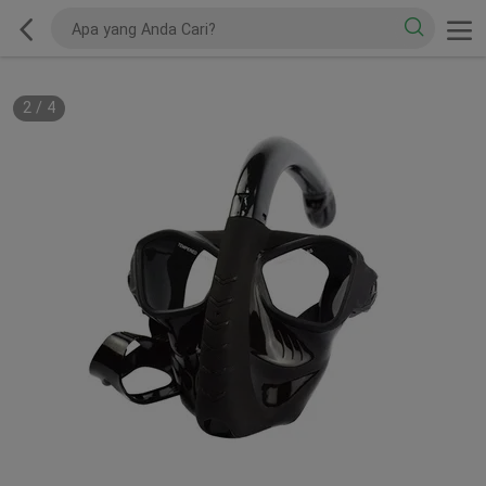
3
/
4