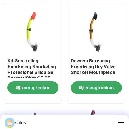
Tur Pabrik
Hubungi kami
Berita
Kit Snorkeling
Dewasa Berenang
Snorkeling Snorkeling
Freediving Dry Valve
kasus
Profesional Silica Gel
Snorkel Mouthpiece
Bersertifikat CE CE
mengirimkan
mengirimkan
Permintaan Penawaran
permintaan
permintaan
Anti Fog Kolam Goggles
sales
Kacamata Safety Goggles