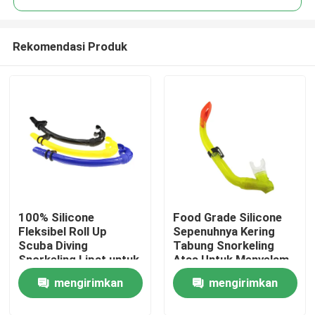
Rekomendasi Produk
100% Silicone
Food Grade Silicone
Rumah
Fleksibel Roll Up
Sepenuhnya Kering
Scuba Diving
Tabung Snorkeling
Snorkeling Lipat untuk
Atas Untuk Menyelam
Produk
Dewasa
mengirimkan
mengirimkan
Tentang kami
permintaan
permintaan