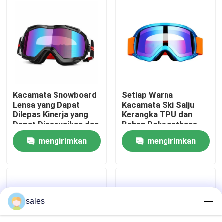
Tur Pabrik
Hubungi kami
Berita
Kacamata Snowboard
Setiap Warna
Lensa yang Dapat
Kacamata Ski Salju
Dilepas Kinerja yang
Kerangka TPU dan
kasus
Dapat Disesuaikan dan
Bahan Polyurethane
Tak Tertandingi
Termoplastik untuk
mengirimkan
mengirimkan
Kegiatan Luar Ruang
Permintaan Penawaran
permintaan
permintaan
Anti Fog Kolam Goggles
sales
Kacamata Safety Goggles