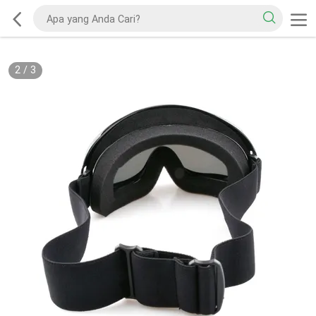
2
/
3