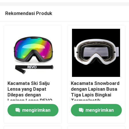
Rekomendasi Produk
Kacamata Ski Salju
Kacamata Snowboard
Lensa yang Dapat
dengan Lapisan Busa
Rumah
Dilepas dengan
Tiga Lapis Bingkai
Lapisan Lensa REVO
Termoplastik
Penuh dan Tali yang
Poliuretan untuk
Produk
mengirimkan
mengirimkan
Dapat Dilepas
Perlindungan Tahan
Lama
permintaan
permintaan
Tentang kami