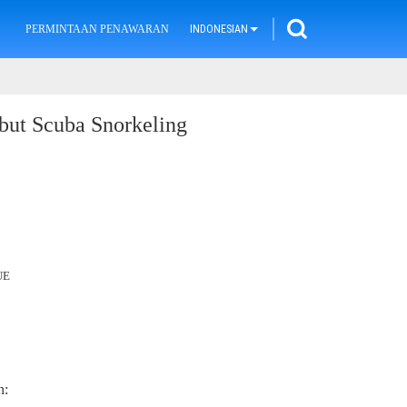
PERMINTAAN PENAWARAN
INDONESIAN
but Scuba Snorkeling
UE
n: