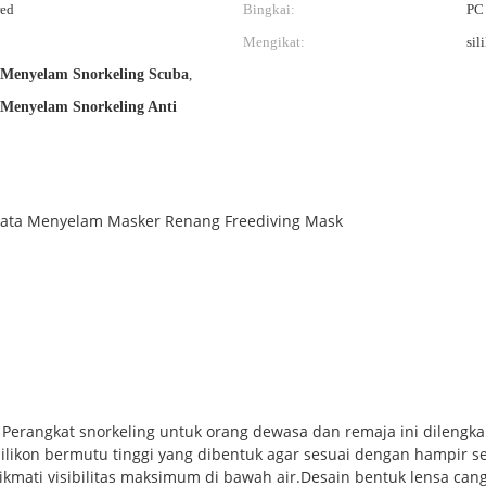
ed
Bingkai:
PC
Mengikat:
sil
Menyelam Snorkeling Scuba
,
Menyelam Snorkeling Anti
mata Menyelam Masker Renang Freediving Mask
angkat snorkeling untuk orang dewasa dan remaja ini dilengkapi
ilikon bermutu tinggi yang dibentuk agar sesuai dengan hampir 
mati visibilitas maksimum di bawah air.Desain bentuk lensa ca