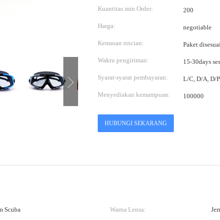
Kuantitas min Order:
200
Harga:
negotiable
Kemasan rincian:
Paket disesua
Waktu pengiriman:
15-30days se
Syarat-syarat pembayaran:
L/C, D/A, D/
Menyediakan kemampuan:
100000
HUBUNGI SEKARANG
m Scuba
Warna Lensa:
Jer