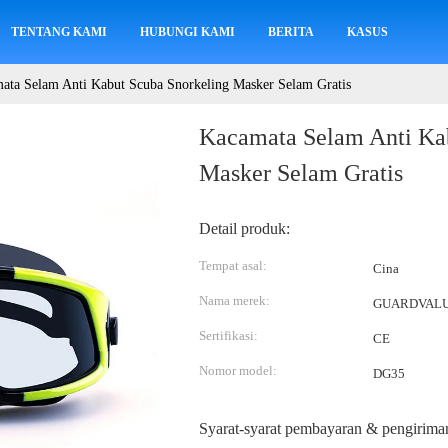
TENTANG KAMI
HUBUNGI KAMI
BERITA
KASUS
ata Selam Anti Kabut Scuba Snorkeling Masker Selam Gratis
Kacamata Selam Anti Ka
Masker Selam Gratis
Detail produk:
Tempat asal:
Cina
Nama merek:
GUARDVAL
Sertifikasi:
CE
Nomor model:
DG35
Syarat-syarat pembayaran & pengirima