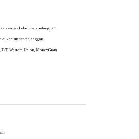
ikan sesuai kebutuhan pelanggan.
suai kebutuhan pelanggan
P, T/T, Western Union, MoneyGram
nih