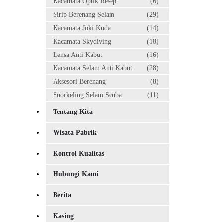
Kacamata Optik Resep
(6)
Sirip Berenang Selam
(29)
Kacamata Joki Kuda
(14)
Kacamata Skydiving
(18)
Lensa Anti Kabut
(16)
Kacamata Selam Anti Kabut
(28)
Aksesori Berenang
(8)
Snorkeling Selam Scuba
(11)
Tentang Kita
Wisata Pabrik
Kontrol Kualitas
Hubungi Kami
Berita
Kasing