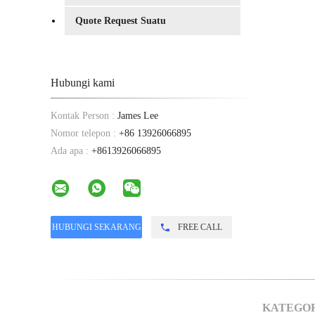
Quote Request Suatu
Hubungi kami
Kontak Person :
James Lee
Nomor telepon :
+86 13926066895
Ada apa :
+8613926066895
FREE CALL
KATEGO