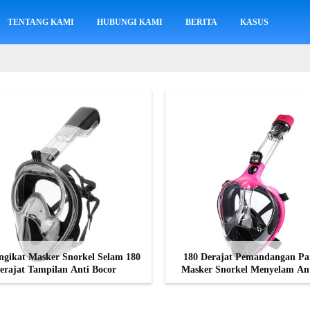
TENTANG KAMI
HUBUNGI KAMI
BERITA
KASUS
engikat Masker Snorkel Selam 180
180 Derajat Pemandangan P
erajat Tampilan Anti Bocor
Masker Snorkel Menyelam Ant
Silikon
HUBUNGI SEKARANG
HUBUNGI SEKARANG