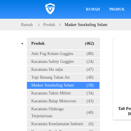
RUMAH
PRODUK
Rumah
Produk
Masker Snorkeling Selam
Produk
(462)
Anti Fog Kolam Goggles
(80)
Kacamata Safety Goggles
(24)
Kacamata Ski salju
(47)
Topi Renang Tahan Air
(40)
Masker Snorkeling Selam
(18)
Kacamata Taktis Militer
(34)
Kacamata Balap Motocross
(43)
Tali P
Kacamata Olahraga
(40)
D
Terpolarisasi
Kacamata Keselamatan Industri
(6)