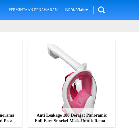
PERMINTAAN PENAWARAN
INDONESIAN
anorama
Anti Leakage 180 Derajat Panoramic
i Pecah
Full Face Snorkel Mask Untuk Remaja
Dewasa
HUBUNGI SEKARANG