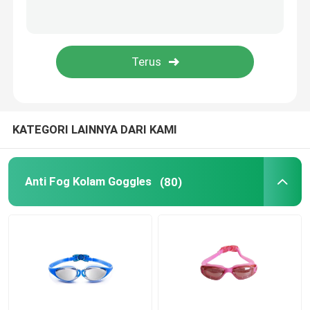
Kacamata Optik Resep
Sirip Berenang Selam
Kacamata Joki Kuda
KATEGORI LAINNYA DARI KAMI
Kacamata Skydiving
Anti Fog Kolam Goggles
(80)
Lensa Anti Kabut
Kacamata Selam Anti Kabut
Aksesori Berenang