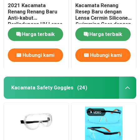
2021 Kacamata
Kacamata Renang
Renang Renang Baru
Resep Baru dengan
Snorkeling Selam Scuba
Anti-kabut
Lensa Cermin Silicone
Perlindungan UV Lensa
Swimming Gear dengan
yang Dapat Disesuaikan
Adjustable Fit Anti-Fog
Harga terbaik
Harga terbaik
untuk Pria Wanita
dan UV Protection
Hubungi kami
Hubungi kami
Kacamata Safety Goggles
(24)