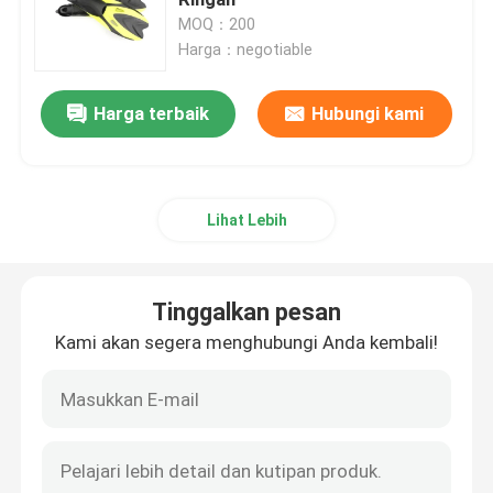
MOQ：200
Harga：negotiable
Kacamata Ski salju
Harga terbaik
Hubungi kami
Topi Renang Tahan Air
Masker Snorkeling Selam
Lihat Lebih
Kacamata Taktis Militer
Tinggalkan pesan
Kacamata Balap Motocross
Kami akan segera menghubungi Anda kembali!
Kacamata Olahraga Terpolarisasi
Kacamata Keselamatan Industri