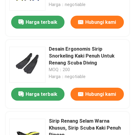
Harga：negotiable
Tur Pabrik
Harga terbaik
Hubungi kami
Hubungi kami
Desain Ergonomis Sirip
Berita
Snorkeling Kaki Penuh Untuk
Renang Scuba Diving
MOQ：200
kasus
Harga：negotiable
Permintaan Penawaran
Harga terbaik
Hubungi kami
Anti Fog Kolam Goggles
Sirip Renang Selam Warna
Khusus, Sirip Scuba Kaki Penuh
Kacamata Safety Goggles
Ringan