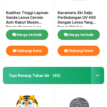
Kualitas Tinggi Lapisan
Kacamata Ski Salju
Ganda Lensa Cermin
Perlindungan UV 400
Anti-Kabut Musim
Dengan Lensa Yang
Dingin Kustom Luar
Dapat Ditukar
Ruangan Salju Olahraga
Harga terbaik
Harga terbaik
Snowboard Olahraga
Kacamata Kacamata
Ski
Hubungi kami
Hubungi kami
Topi Renang Tahan Air
(40)