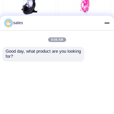
Kacamata Wajah Penuh
Anak Full Face Silicone
sales
Silikon 180 Derajat
PC Scuba Diving
Dengan Menggunakan
Snorkel Set Cair
Snorkel Menyelam
Freediving
8:08 AM
Harga terbaik
Harga terbaik
Good day, what product are you looking 
for?
Hubungi kami
Hubungi kami
Lihat Lebih
Rumah
Tentang kita
Hubungi kami
Desktop Site
Sitemap
Privacy Policy