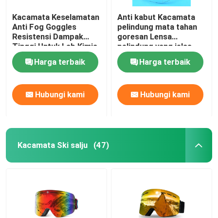
Kacamata Keselamatan
Anti kabut Kacamata
Anti Fog Goggles
pelindung mata tahan
Resistensi Dampak
goresan Lensa
Tinggi Untuk Lab Kimia
pelindung yang jelas
Kacamata pengaman
Harga terbaik
Harga terbaik
dan pegangan anti slip
Kacamata laboratorium
Hubungi kami
Hubungi kami
Kacamata Ski salju
(47)