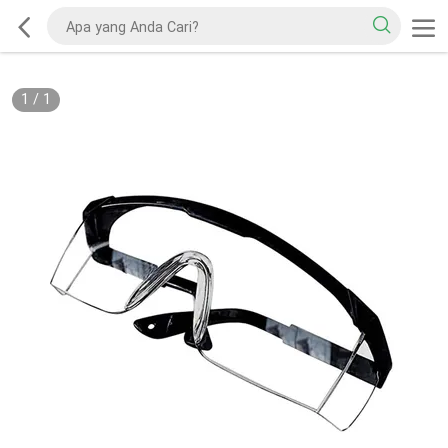
1
/
1