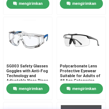
mengirimkan
mengirimkan
permintaan
permintaan
Tur Pabrik
Hubungi kami
Berita
kasus
SG003 Safety Glasses
Polycarbonate Lens
Goggles with Anti-Fog
Protective Eyewear
Permintaan Penawaran
Technology and
Suitable for Adults of
Adjustable Nose Piece
All Age Categories
mengirimkan
mengirimkan
Anti Fog Kolam Goggles
permintaan
permintaan
Kacamata Safety Goggles