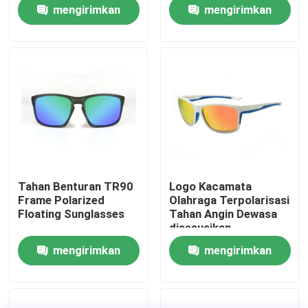
Memancing
Ringan
mengirimkan
mengirimkan
permintaan
permintaan
Tur Pabrik
Hubungi kami
Berita
kasus
Tahan Benturan TR90
Logo Kacamata
Frame Polarized
Olahraga Terpolarisasi
Permintaan Penawaran
Floating Sunglasses
Tahan Angin Dewasa
disesuaikan
mengirimkan
mengirimkan
Anti Fog Kolam Goggles
permintaan
permintaan
Kacamata Safety Goggles