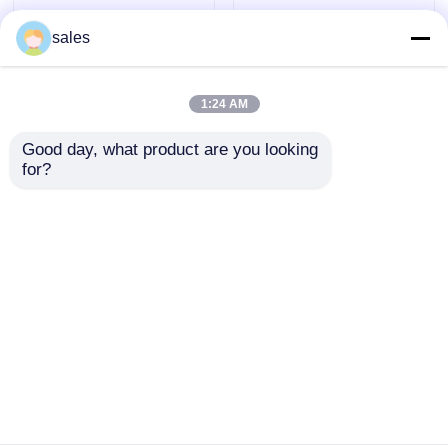
sales
Kacamata Ski salju
1:24 AM
Topi Renang Tahan Air
Good day, what product are you looking 
for?
Kacamata Olahraga
Kacamata Olahraga
Masker Snorkeling Selam
Luar Ruangan Pria
Terpolarisasi
Polarized Sepeda
Photochromic, Lensa
Anti-Bukti
Reflektif Kacamata
Kacamata Taktis Militer
Mengemudi
mengirimkan
mengirimkan
Kacamata Balap Motocross
permintaan
permintaan
Rumah
Tentang kita
Hubungi kami
Desktop Site
Kacamata Olahraga Terpolarisasi
Sitemap
Privacy Policy
Kacamata Keselamatan Industri