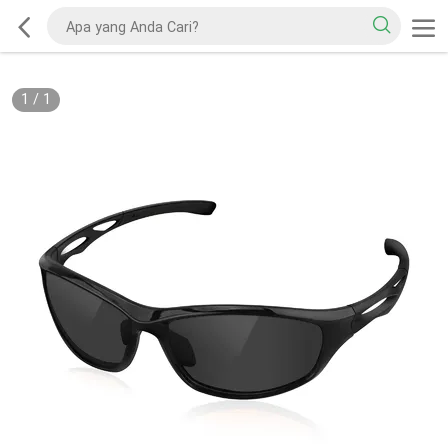
1
/
1