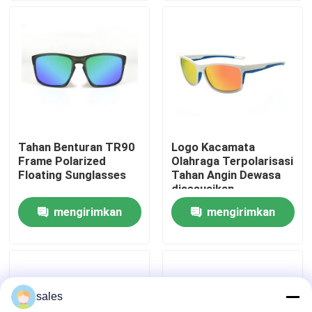
Tur Pabrik
Hubungi kami
Berita
Tahan Benturan TR90
Logo Kacamata
Frame Polarized
Olahraga Terpolarisasi
kasus
Floating Sunglasses
Tahan Angin Dewasa
disesuaikan
mengirimkan
mengirimkan
Permintaan Penawaran
permintaan
permintaan
Anti Fog Kolam Goggles
sales
Kacamata Safety Goggles