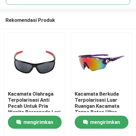
Rekomendasi Produk
Kacamata Olahraga
Kacamata Berkuda
Rumah
Terpolarisasi Anti
Terpolarisasi Luar
Pecah Untuk Pria
Ruangan Kacamata
Wanita Bersepeda Lari
Tanpa Batas Ultra
Produk
Memancing
Ringan
mengirimkan
mengirimkan
Tentang kami
permintaan
permintaan