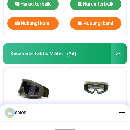
Harga terbaik
Harga terbaik
Hubungi kami
Hubungi kami
Kacamata Taktis Militer
(34)
Anti Fog Lens Militer
Bingkai TPE Militer
sales
Taktis Goggles UV
Taktis Goggles Tahan
Pelindung Untuk
Gores Untuk
Airsoft Paintball
Menembak / Berburu