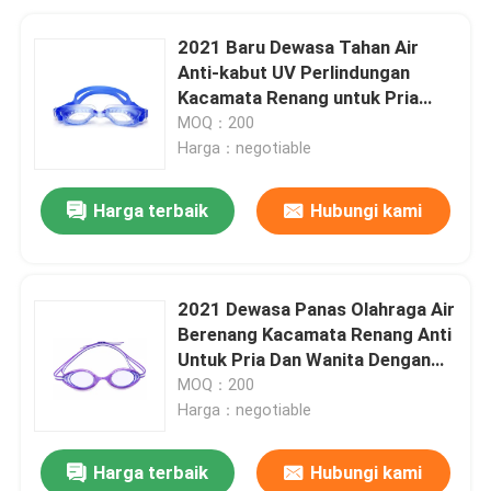
2021 Baru Dewasa Tahan Air
Anti-kabut UV Perlindungan
Kacamata Renang untuk Pria
Wanita Kacamata Renang Kedap
MOQ：200
Air
Harga：negotiable
Harga terbaik
Hubungi kami
2021 Dewasa Panas Olahraga Air
Berenang Kacamata Renang Anti
Untuk Pria Dan Wanita Dengan
Lensa Anti Kabut UV Jelas
MOQ：200
Harga：negotiable
Harga terbaik
Hubungi kami