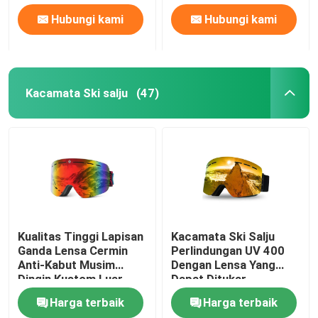
Hubungi kami
Hubungi kami
Kacamata Ski salju
(47)
Kualitas Tinggi Lapisan
Kacamata Ski Salju
Ganda Lensa Cermin
Perlindungan UV 400
Anti-Kabut Musim
Dengan Lensa Yang
Dingin Kustom Luar
Dapat Ditukar
Ruangan Salju Olahraga
Harga terbaik
Harga terbaik
Snowboard Olahraga