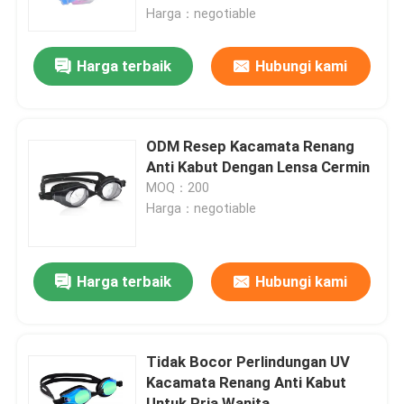
Harga：negotiable
Tur Pabrik
Harga terbaik
Hubungi kami
Hubungi kami
ODM Resep Kacamata Renang
Berita
Anti Kabut Dengan Lensa Cermin
MOQ：200
Harga：negotiable
kasus
Permintaan Penawaran
Harga terbaik
Hubungi kami
Anti Fog Kolam Goggles
Tidak Bocor Perlindungan UV
Kacamata Renang Anti Kabut
Kacamata Safety Goggles
Untuk Pria Wanita