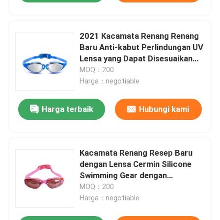
2021 Kacamata Renang Renang
Baru Anti-kabut Perlindungan UV
Lensa yang Dapat Disesuaikan
untuk Pria Wanita
MOQ：200
Harga：negotiable
Harga terbaik
Hubungi kami
Kacamata Renang Resep Baru
dengan Lensa Cermin Silicone
Swimming Gear dengan
Adjustable Fit Anti-Fog dan UV
MOQ：200
Protection
Harga：negotiable