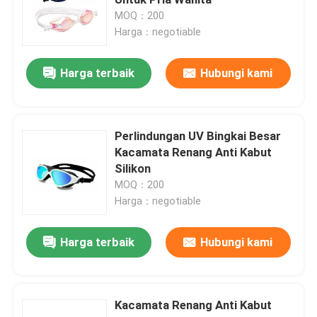
MOQ：200
Harga：negotiable
Kacamata Ski salju
Harga terbaik
Hubungi kami
Topi Renang Tahan Air
Masker Snorkeling Selam
Perlindungan UV Bingkai Besar
Kacamata Renang Anti Kabut
Silikon
Kacamata Taktis Militer
MOQ：200
Harga：negotiable
Kacamata Balap Motocross
Harga terbaik
Hubungi kami
Kacamata Olahraga Terpolarisasi
Kacamata Renang Anti Kabut
Kacamata Keselamatan Industri