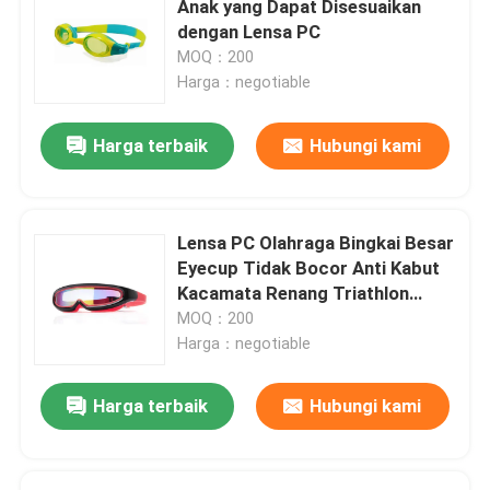
Anak yang Dapat Disesuaikan
dengan Lensa PC
Kacamata Optik Resep
MOQ：200
Harga：negotiable
Sirip Berenang Selam
Harga terbaik
Hubungi kami
Kacamata Joki Kuda
Lensa PC Olahraga Bingkai Besar
Kacamata Skydiving
Eyecup Tidak Bocor Anti Kabut
Kacamata Renang Triathlon
dengan untuk Anak-anak
MOQ：200
Lensa Anti Kabut
kacamata renang modis
Harga：negotiable
Kacamata Selam Anti Kabut
Harga terbaik
Hubungi kami
Aksesori Berenang