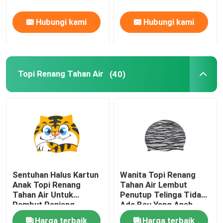
Kacamata Kacamata
Ski
Hubungi kami
Hubungi kami
Topi Renang Tahan Air
(40)
Sentuhan Halus Kartun
Wanita Topi Renang
Anak Topi Renang
Tahan Air Lembut
Tahan Air Untuk
Penutup Telinga Tidak
Rambut Panjang
Ada Bau Yang Aneh
Rambut Pendek
Harga terbaik
Harga terbaik