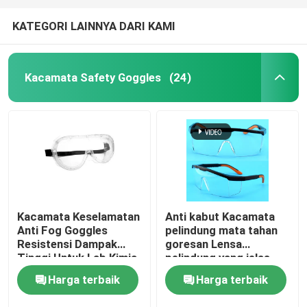
KATEGORI LAINNYA DARI KAMI
Kacamata Safety Goggles
(24)
Kacamata Keselamatan
Anti kabut Kacamata
Anti Fog Goggles
pelindung mata tahan
Resistensi Dampak
goresan Lensa
Tinggi Untuk Lab Kimia
pelindung yang jelas
Kacamata pengaman
Harga terbaik
Harga terbaik
dan pegangan anti slip
Kacamata laboratorium