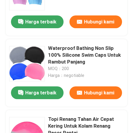
Tur Pabrik
Harga terbaik
Hubungi kami
Hubungi kami
Waterproof Bathing Non Slip
Berita
100% Silicone Swim Caps Untuk
Rambut Panjang
MOQ：200
kasus
Harga：negotiable
Permintaan Penawaran
Harga terbaik
Hubungi kami
Anti Fog Kolam Goggles
Topi Renang Tahan Air Cepat
Kering Untuk Kolam Renang
Kacamata Safety Goggles
Resor Pantai