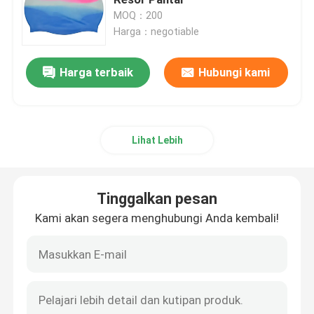
MOQ：200
Harga：negotiable
Kacamata Ski salju
Harga terbaik
Hubungi kami
Topi Renang Tahan Air
Masker Snorkeling Selam
Lihat Lebih
Kacamata Taktis Militer
Tinggalkan pesan
Kacamata Balap Motocross
Kami akan segera menghubungi Anda kembali!
Kacamata Olahraga Terpolarisasi
Kacamata Keselamatan Industri