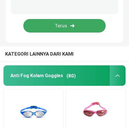
Kacamata Optik Resep
Sirip Berenang Selam
Kacamata Joki Kuda
KATEGORI LAINNYA DARI KAMI
Kacamata Skydiving
Anti Fog Kolam Goggles
(80)
Lensa Anti Kabut
Kacamata Selam Anti Kabut
Aksesori Berenang