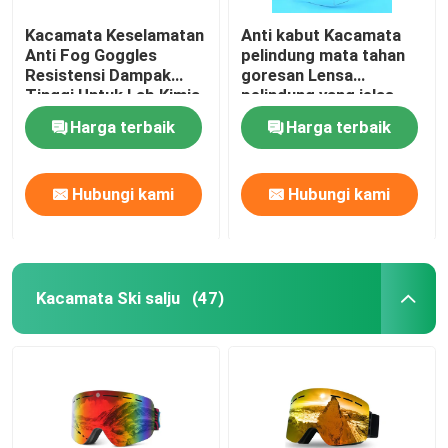
Kacamata Keselamatan
Anti kabut Kacamata
Anti Fog Goggles
pelindung mata tahan
Resistensi Dampak
goresan Lensa
Tinggi Untuk Lab Kimia
pelindung yang jelas
Kacamata pengaman
Harga terbaik
Harga terbaik
dan pegangan anti slip
Kacamata laboratorium
Hubungi kami
Hubungi kami
Kacamata Ski salju
(47)