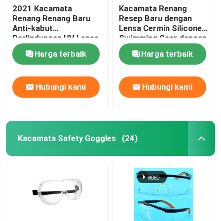
2021 Kacamata
Kacamata Renang
Renang Renang Baru
Resep Baru dengan
Snorkeling Selam Scuba
Anti-kabut
Lensa Cermin Silicone
Perlindungan UV Lensa
Swimming Gear dengan
yang Dapat Disesuaikan
Adjustable Fit Anti-Fog
Harga terbaik
Harga terbaik
untuk Pria Wanita
dan UV Protection
Hubungi kami
Hubungi kami
Kacamata Safety Goggles
(24)