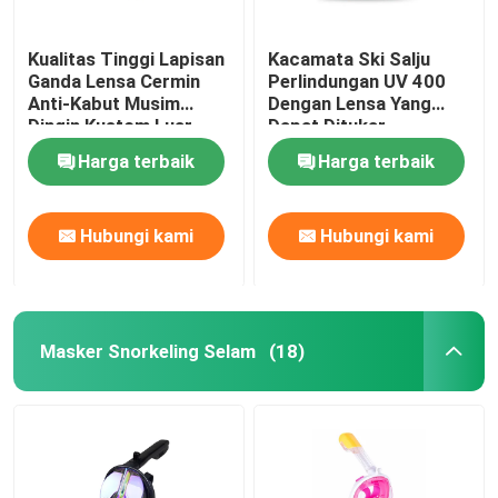
Kualitas Tinggi Lapisan
Kacamata Ski Salju
Ganda Lensa Cermin
Perlindungan UV 400
Anti-Kabut Musim
Dengan Lensa Yang
Dingin Kustom Luar
Dapat Ditukar
Ruangan Salju Olahraga
Harga terbaik
Harga terbaik
Snowboard Olahraga
Kacamata Kacamata
Ski
Hubungi kami
Hubungi kami
Masker Snorkeling Selam
(18)