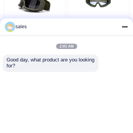
Anti Fog Lens Militer
Bingkai TPE Militer
sales
Taktis Goggles UV
Taktis Goggles Tahan
Pelindung Untuk
Gores Untuk
Airsoft Paintball
Menembak / Berburu
2:01 AM
Harga terbaik
Harga terbaik
Good day, what product are you looking 
for?
Hubungi kami
Hubungi kami
Lihat Lebih
Rumah
Tentang kita
Hubungi kami
Desktop Site
Sitemap
Privacy Policy