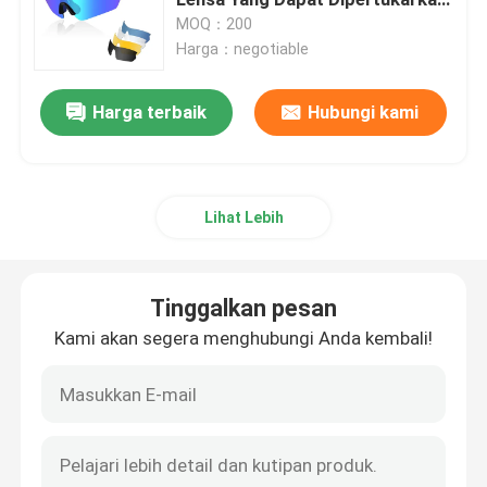
Bingkai Miopia
MOQ：200
Harga：negotiable
Kacamata Ski salju
Harga terbaik
Hubungi kami
Topi Renang Tahan Air
Masker Snorkeling Selam
Lihat Lebih
Kacamata Taktis Militer
Tinggalkan pesan
Kacamata Balap Motocross
Kami akan segera menghubungi Anda kembali!
Kacamata Olahraga Terpolarisasi
Kacamata Keselamatan Industri