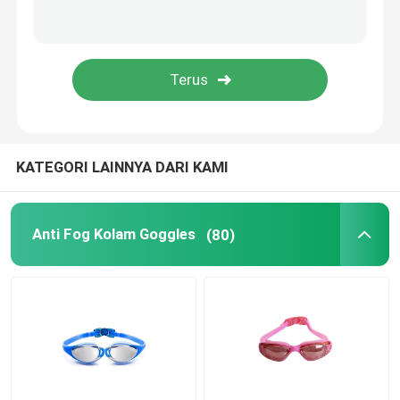
Kacamata Optik Resep
Sirip Berenang Selam
Kacamata Joki Kuda
KATEGORI LAINNYA DARI KAMI
Kacamata Skydiving
Anti Fog Kolam Goggles
(80)
Lensa Anti Kabut
Kacamata Selam Anti Kabut
Aksesori Berenang