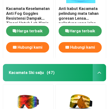
Kacamata Keselamatan
Anti kabut Kacamata
Anti Fog Goggles
pelindung mata tahan
Resistensi Dampak
goresan Lensa
Tinggi Untuk Lab Kimia
pelindung yang jelas
Kacamata pengaman
Harga terbaik
Harga terbaik
dan pegangan anti slip
Kacamata laboratorium
Hubungi kami
Hubungi kami
Kacamata Ski salju
(47)