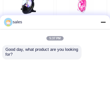
Kacamata Wajah Penuh
Anak Full Face Silicone
sales
Silikon 180 Derajat
PC Scuba Diving
Dengan Menggunakan
Snorkel Set Cair
Snorkel Menyelam
Freediving
5:37 PM
Harga terbaik
Harga terbaik
Good day, what product are you looking 
for?
Hubungi kami
Hubungi kami
Lihat Lebih
Rumah
Tentang kita
Hubungi kami
Desktop Site
Sitemap
Privacy Policy