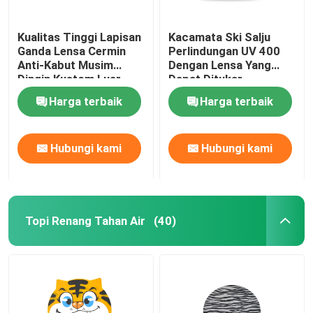
Kualitas Tinggi Lapisan
Kacamata Ski Salju
Ganda Lensa Cermin
Perlindungan UV 400
Anti-Kabut Musim
Dengan Lensa Yang
Dingin Kustom Luar
Dapat Ditukar
Ruangan Salju Olahraga
Harga terbaik
Harga terbaik
Snowboard Olahraga
Kacamata Kacamata
Ski
Hubungi kami
Hubungi kami
Topi Renang Tahan Air
(40)