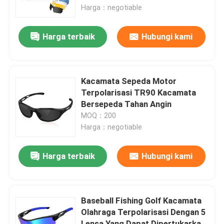
Harga：negotiable
Tur Pabrik
Harga terbaik
Hubungi kami
Hubungi kami
Kacamata Sepeda Motor
Berita
Terpolarisasi TR90 Kacamata
Bersepeda Tahan Angin
MOQ：200
kasus
Harga：negotiable
Permintaan Penawaran
Harga terbaik
Hubungi kami
Anti Fog Kolam Goggles
Baseball Fishing Golf Kacamata
Olahraga Terpolarisasi Dengan 5
Kacamata Safety Goggles
Lensa Yang Dapat Dipertukarkan