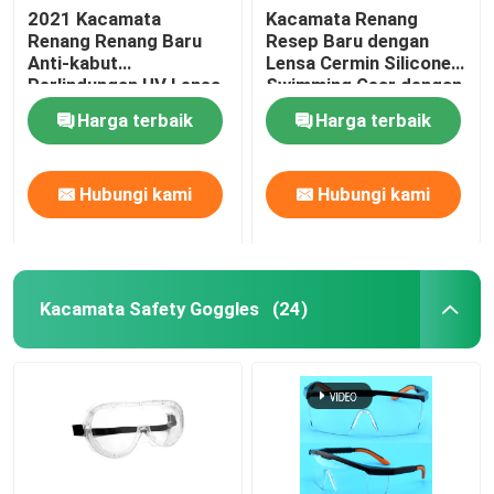
2021 Kacamata
Kacamata Renang
Renang Renang Baru
Resep Baru dengan
Snorkeling Selam Scuba
Anti-kabut
Lensa Cermin Silicone
Perlindungan UV Lensa
Swimming Gear dengan
yang Dapat Disesuaikan
Adjustable Fit Anti-Fog
Harga terbaik
Harga terbaik
untuk Pria Wanita
dan UV Protection
Hubungi kami
Hubungi kami
Kacamata Safety Goggles
(24)