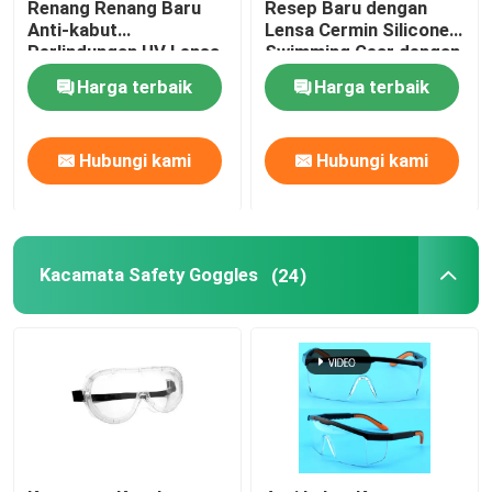
Renang Renang Baru
Resep Baru dengan
Anti-kabut
Lensa Cermin Silicone
Perlindungan UV Lensa
Swimming Gear dengan
Kacamata Optik Resep
yang Dapat Disesuaikan
Adjustable Fit Anti-Fog
Harga terbaik
Harga terbaik
untuk Pria Wanita
dan UV Protection
Sirip Berenang Selam
Hubungi kami
Hubungi kami
Kacamata Joki Kuda
Kacamata Skydiving
Kacamata Safety Goggles
(24)
Lensa Anti Kabut
Kacamata Selam Anti Kabut
Aksesori Berenang