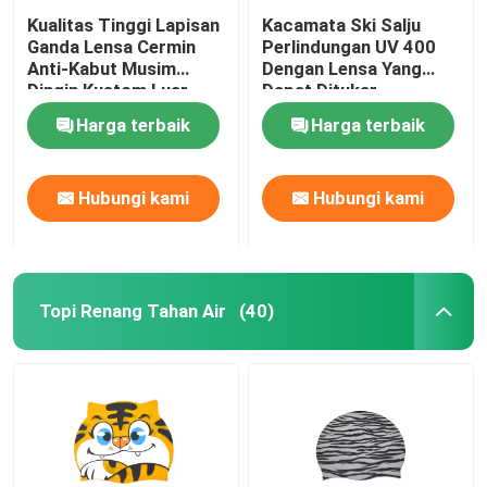
Kualitas Tinggi Lapisan
Kacamata Ski Salju
Ganda Lensa Cermin
Perlindungan UV 400
Anti-Kabut Musim
Dengan Lensa Yang
Dingin Kustom Luar
Dapat Ditukar
Ruangan Salju Olahraga
Harga terbaik
Harga terbaik
Snowboard Olahraga
Kacamata Kacamata
Ski
Hubungi kami
Hubungi kami
Topi Renang Tahan Air
(40)