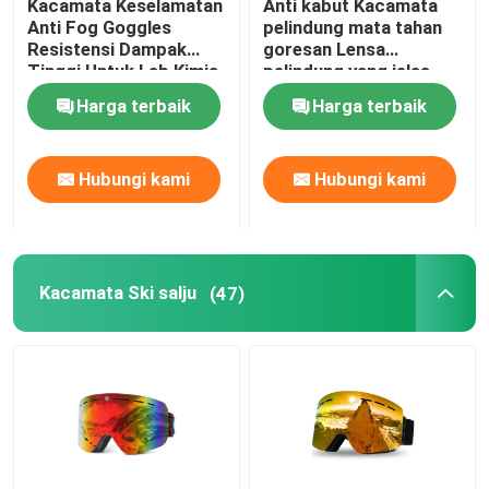
Kacamata Keselamatan
Anti kabut Kacamata
Anti Fog Goggles
pelindung mata tahan
Snorkeling Selam Scuba
Resistensi Dampak
goresan Lensa
Tinggi Untuk Lab Kimia
pelindung yang jelas
Kacamata pengaman
Harga terbaik
Harga terbaik
dan pegangan anti slip
Kacamata laboratorium
Hubungi kami
Hubungi kami
Kacamata Ski salju
(47)