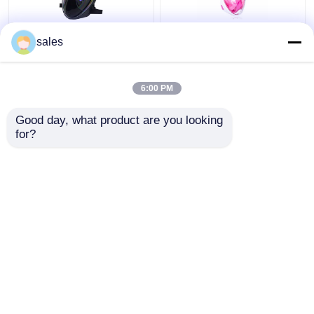
Kacamata Wajah Penuh
Anak Full Face Silicone
sales
Silikon 180 Derajat
PC Scuba Diving
Dengan Menggunakan
Snorkel Set Cair
Snorkel Menyelam
Freediving
6:00 PM
Harga terbaik
Harga terbaik
Good day, what product are you looking 
for?
Hubungi kami
Hubungi kami
Lihat Lebih
Rumah
Tentang kita
Hubungi kami
Desktop Site
Sitemap
Privacy Policy