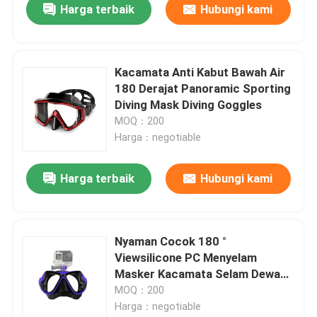
Harga terbaik
Hubungi kami
Kacamata Anti Kabut Bawah Air
180 Derajat Panoramic Sporting
Diving Mask Diving Goggles
MOQ：200
Harga：negotiable
Harga terbaik
Hubungi kami
Nyaman Cocok 180 °
Viewsilicone PC Menyelam
Masker Kacamata Selam Dewasa
Lensa Tahan Air Kacamata Selam
MOQ：200
Dengan Braket
Harga：negotiable