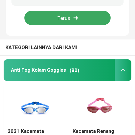
Kacamata Ski salju
Topi Renang Tahan Air
KATEGORI LAINNYA DARI KAMI
Masker Snorkeling Selam
Anti Fog Kolam Goggles
(80)
Kacamata Taktis Militer
Kacamata Balap Motocross
Kacamata Olahraga Terpolarisasi
Kacamata Keselamatan Industri
2021 Kacamata
Kacamata Renang